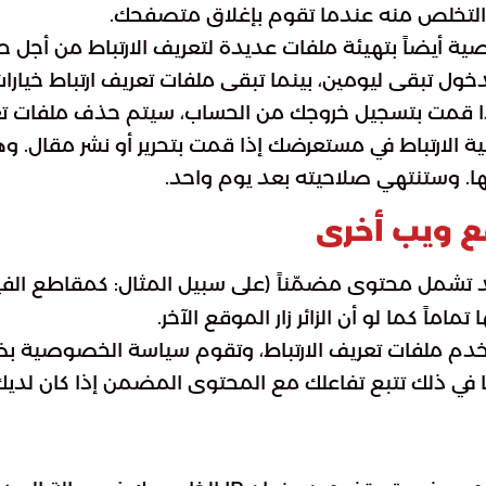
م التخلص منه عندما تقوم بإغلاق متصفحك.
ة أيضاً بتهيئة ملفات عديدة لتعريف الارتباط من أج
لدخول تبقى ليومين، بينما تبقى ملفات تعريف ارتباط خ
إذا قمت بتسجيل خروجك من الحساب، سيتم حذف ملفات تع
لارتباط في مستعرضك إذا قمت بتحرير أو نشر مقال. و
ررتها. وستنتهي صلاحيته بعد يوم واحد.
 ويب أخرى
 تشمل محتوى مضمّناً (على سبيل المثال: كمقاطع الفيديو
اً كما لو أن الزائر زار الموقع الآخر.
 ملفات تعريف الارتباط، وتقوم سياسة الخصوصية بضمين تت
 في ذلك تتبع تفاعلك مع المحتوى المضمن إذا كان لدي