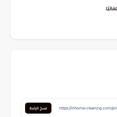
ئيًا.
weibo
flipboard
pocket
line
xing
buffer
vk
نسخ الرابط