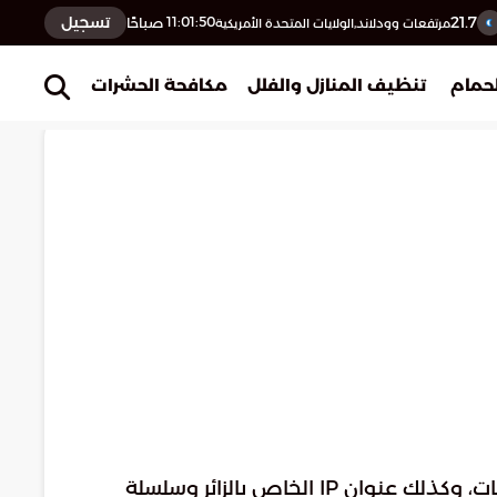
21.7
تسجيل
11:01:51
صباحًا
مرتفعات وودلاند,الولايات المتحدة الأمريكية
حمام
تنظيف المنازل والفلل
مكافحة الحشرات
: عندما يترك الزائرون تعليقاتهم على الموقع، نجمع البيانات الموضحة في نموذج التعليقات، وكذلك عنوان IP الخاص بالزائر وسلسلة