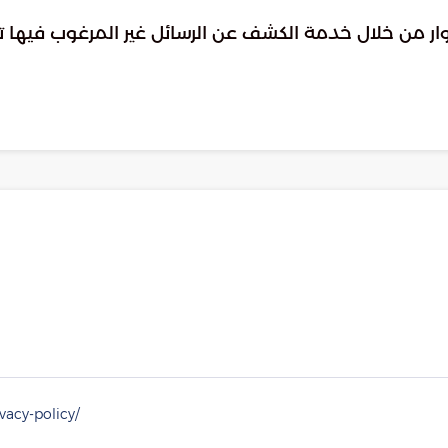
ار من خلال خدمة الكشف عن الرسائل غير المرغوب فيها تلقا
reddit
hackernews
tumblr
pinterest
viber
linkedin
X-twi