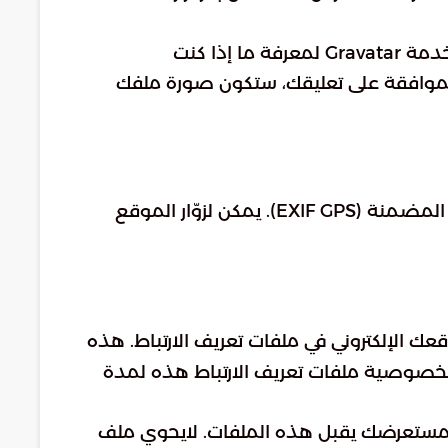
قد يتم توفير سلسلة مجهولة المصدر تم إنشاؤها من عنوان بريدك الإلكتروني (وتسمى أيضًا hash) إلى خدمة Gravatar لمعرفة ما إذا كنت
ية خدمة Gravatar متوفرة هنا: https://automattic.com/privacy/. بعد الموافقة على تعليقك، ستكون صورة ملفك
: إذا قمت بتحميل الصور إلى موقع الويب، ينبغك تجنب تحميل الصور مع بيانات الموقع المضمنة (EXIF GPS). يمكن لزوّار الموقع
عك الإلكتروني في ملفات تعريف الارتباط. هذه
الخصوصية ملفات تعريف الارتباط هذه لمدة
ن مستعرضك يقبل هذه الملفات. لايحوي ملف