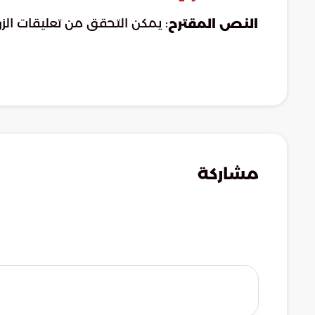
: يمكن التحقق من تعليقات الزو
النص المقترح
مشاركة
tter
telegram
whatsapp
messenger
facebook
trello
skype
evernote
okru
blogger